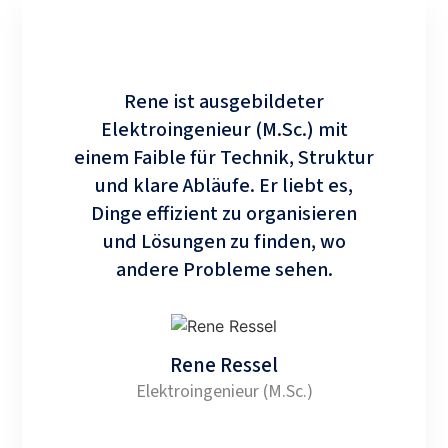
Rene ist ausgebildeter
Hannah 
Elektroingenieur (M.Sc.) mit
einem
einem Faible für Technik, Struktur
Z
und klare Abläufe. Er liebt es,
Wirtsc
Dinge effizient zu organisieren
trans
und Lösungen zu finden, wo
Blick f
andere Probleme sehen.
Rene Ressel
Elektroingenieur (M.Sc.)